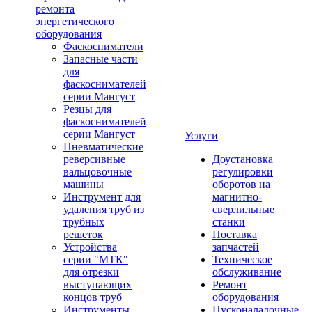
ремонта
энергетического
оборудования
Фаскосниматели
Запасные части
для
фаскоснимателей
серии Мангуст
Резцы для
фаскоснимателей
серии Мангуст
Услуги
Пневматические
реверсивные
Доустановка
вальцовочные
регулировки
машины
оборотов на
Инструмент для
магнитно-
удаления труб из
сверлильные
трубных
станки
решеток
Поставка
Устройства
запчастей
серии "МТК"
Техническое
для отрезки
обслуживание
выступающих
Ремонт
концов труб
оборудования
Инструменты
Пусконаладочные