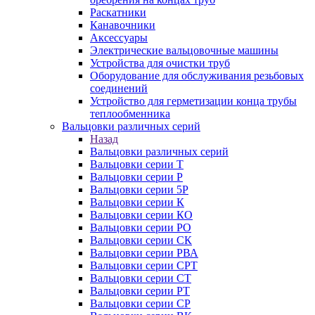
Раскатники
Канавочники
Аксессуары
Электрические вальцовочные машины
Устройства для очистки труб
Оборудование для обслуживания резьбовых
соединений
Устройство для герметизации конца трубы
теплообменника
Вальцовки различных серий
Назад
Вальцовки различных серий
Вальцовки серии Т
Вальцовки серии Р
Вальцовки серии 5Р
Вальцовки серии К
Вальцовки серии КО
Вальцовки серии РО
Вальцовки серии СК
Вальцовки серии РВА
Вальцовки серии СРТ
Вальцовки серии СТ
Вальцовки серии РТ
Вальцовки серии СР