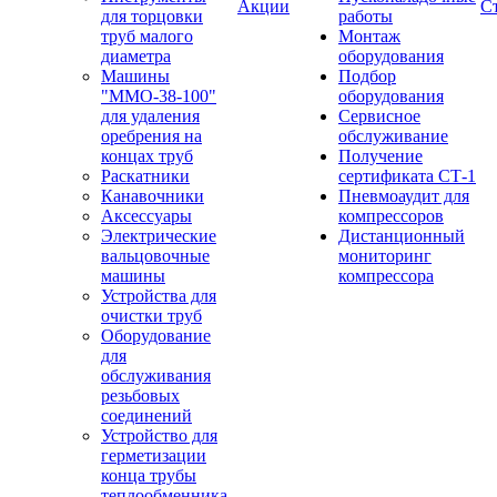
Акции
С
для торцовки
работы
труб малого
Монтаж
диаметра
оборудования
Машины
Подбор
"ММО-38-100"
оборудования
для удаления
Сервисное
оребрения на
обслуживание
концах труб
Получение
Раскатники
сертификата СТ-1
Канавочники
Пневмоаудит для
Аксессуары
компрессоров
Электрические
Дистанционный
вальцовочные
мониторинг
машины
компрессора
Устройства для
очистки труб
Оборудование
для
обслуживания
резьбовых
соединений
Устройство для
герметизации
конца трубы
теплообменника