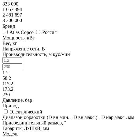
833 090
1 657 394
2 481 697
3 306 000
Бренд
Atlas Copco
Россия
Мощность, кВт
Вес, кг
Напряжение сети, В
Производительность, м куб/мин
1.2
58.2
115.2
173.2
230
Давление, бар
Привод
Электрический
Диапазон обработки (D вн.мин. - D вн.макс.) - D нар.макс., мм
Присоединительный размер, "
Габариты ДхШхВ, мм
Модель