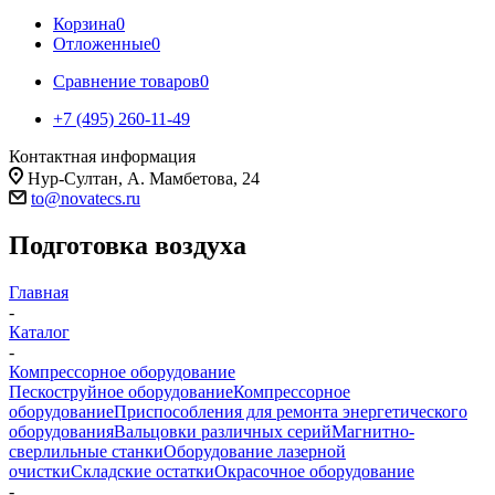
Корзина
0
Отложенные
0
Сравнение товаров
0
+7 (495) 260-11-49
Контактная информация
Нур-Султан, А. Мамбетова, 24
to@novatecs.ru
Подготовка воздуха
Главная
-
Каталог
-
Компрессорное оборудование
Пескоструйное оборудование
Компрессорное
оборудование
Приспособления для ремонта энергетического
оборудования
Вальцовки различных серий
Магнитно-
сверлильные станки
Оборудование лазерной
очистки
Складские остатки
Окрасочное оборудование
-