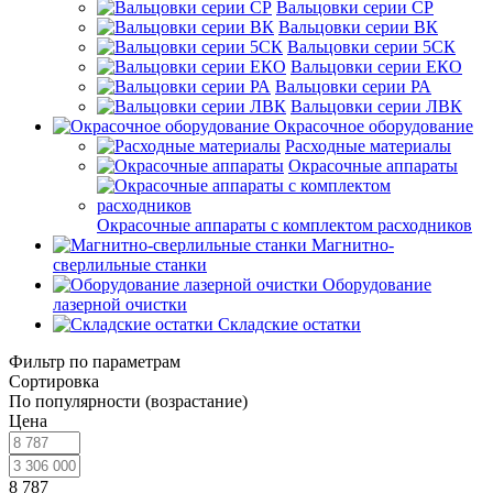
Вальцовки серии СР
Вальцовки серии ВК
Вальцовки серии 5СК
Вальцовки серии ЕКО
Вальцовки серии РА
Вальцовки серии ЛВК
Окрасочное оборудование
Расходные материалы
Окрасочные аппараты
Окрасочные аппараты с комплектом расходников
Магнитно-
сверлильные станки
Оборудование
лазерной очистки
Складские остатки
Фильтр по параметрам
Сортировка
По популярности (возрастание)
Цена
8 787