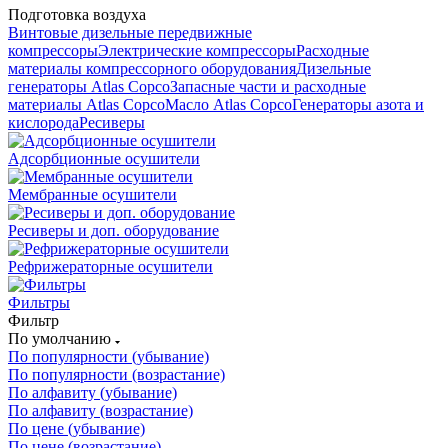
Подготовка воздуха
Винтовые дизельные передвижные
компрессоры
Электрические компрессоры
Расходные
материалы компрессорного оборудования
Дизельные
генераторы Atlas Copco
Запасные части и расходные
материалы Atlas Copco
Масло Atlas Copco
Генераторы азота и
кислорода
Ресиверы
Адсорбционные осушители
Мембранные осушители
Ресиверы и доп. оборудование
Рефрижераторные осушители
Фильтры
Фильтр
По умолчанию
По популярности (убывание)
По популярности (возрастание)
По алфавиту (убывание)
По алфавиту (возрастание)
По цене (убывание)
По цене (возрастание)