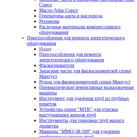
Copco
Масло Atlas Copco
Генераторы азота и кислорода
Ресиверы
Расходные материалы компрессорного
оборудования
Приспособления для ремонта энергетического
оборудования
Назад
Приспособления для ремонта
энергетического оборудования
Фаскосниматели
Запасные части для фаскоснимателей серии
Мангуст
Резцы для фаскоснимателей серии Мангуст
Пневматические реверсивные вальцовочные
машины
Инструмент для удаления труб из трубных
решеток
Устройства серии "МТК" для отрезки
выступающих концов труб
Инструменты для торцовки труб малого
диаметра
Машины "ММО-38-100" для удаления
оребрения на концах труб