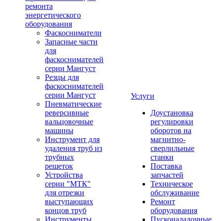
ремонта
энергетического
оборудования
Фаскосниматели
Запасные части
для
фаскоснимателей
серии Мангуст
Резцы для
фаскоснимателей
серии Мангуст
Услуги
Пневматические
реверсивные
Доустановка
вальцовочные
регулировки
машины
оборотов на
Инструмент для
магнитно-
удаления труб из
сверлильные
трубных
станки
решеток
Поставка
Устройства
запчастей
серии "МТК"
Техническое
для отрезки
обслуживание
выступающих
Ремонт
концов труб
оборудования
Инструменты
Пусконаладочные