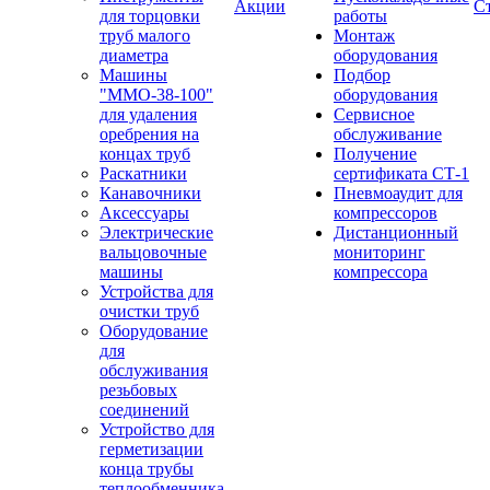
Акции
С
для торцовки
работы
труб малого
Монтаж
диаметра
оборудования
Машины
Подбор
"ММО-38-100"
оборудования
для удаления
Сервисное
оребрения на
обслуживание
концах труб
Получение
Раскатники
сертификата СТ-1
Канавочники
Пневмоаудит для
Аксессуары
компрессоров
Электрические
Дистанционный
вальцовочные
мониторинг
машины
компрессора
Устройства для
очистки труб
Оборудование
для
обслуживания
резьбовых
соединений
Устройство для
герметизации
конца трубы
теплообменника