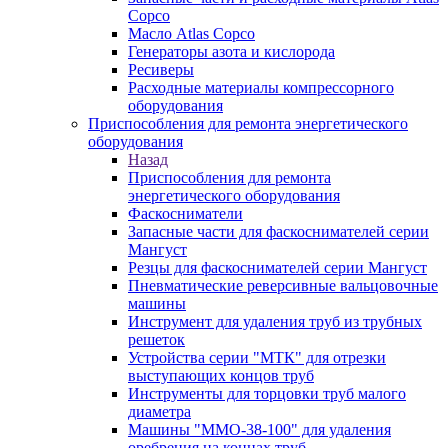
Copco
Масло Atlas Copco
Генераторы азота и кислорода
Ресиверы
Расходные материалы компрессорного
оборудования
Приспособления для ремонта энергетического
оборудования
Назад
Приспособления для ремонта
энергетического оборудования
Фаскосниматели
Запасные части для фаскоснимателей серии
Мангуст
Резцы для фаскоснимателей серии Мангуст
Пневматические реверсивные вальцовочные
машины
Инструмент для удаления труб из трубных
решеток
Устройства серии "МТК" для отрезки
выступающих концов труб
Инструменты для торцовки труб малого
диаметра
Машины "ММО-38-100" для удаления
оребрения на концах труб