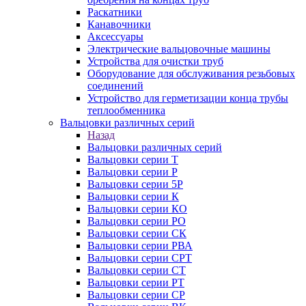
Раскатники
Канавочники
Аксессуары
Электрические вальцовочные машины
Устройства для очистки труб
Оборудование для обслуживания резьбовых
соединений
Устройство для герметизации конца трубы
теплообменника
Вальцовки различных серий
Назад
Вальцовки различных серий
Вальцовки серии Т
Вальцовки серии Р
Вальцовки серии 5Р
Вальцовки серии К
Вальцовки серии КО
Вальцовки серии РО
Вальцовки серии СК
Вальцовки серии РВА
Вальцовки серии СРТ
Вальцовки серии СТ
Вальцовки серии РТ
Вальцовки серии СР