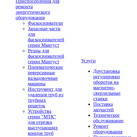
Приспособления для
ремонта
энергетического
оборудования
Фаскосниматели
Запасные части
для
фаскоснимателей
серии Мангуст
Резцы для
фаскоснимателей
Услуги
серии Мангуст
Пневматические
Доустановка
реверсивные
регулировки
вальцовочные
оборотов на
машины
магнитно-
Инструмент для
сверлильные
удаления труб из
станки
трубных
Поставка
решеток
запчастей
Устройства
Техническое
серии "МТК"
обслуживание
для отрезки
Ремонт
выступающих
оборудования
концов труб