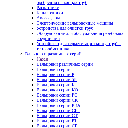
оребрения на концах труб
Раскатники
Канавочники
Аксессуары
Электрические вальцовочные машины
Устройства для очистки труб
Оборудование для обслуживания резьбовых
соединений
Устройство для герметизации конца трубы
теплообменника
Вальцовки различных серий
Назад
Вальцовки различных серий
Вальцовки серии Т
Вальцовки серии Р
Вальцовки серии 5Р
Вальцовки серии К
Вальцовки серии КО
Вальцовки серии РО
Вальцовки серии СК
Вальцовки серии РВА
Вальцовки серии СРТ
Вальцовки серии СТ
Вальцовки серии РТ
Вальцовки серии СР