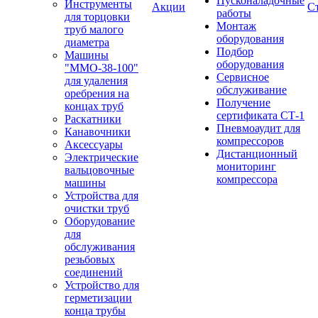
Пусконаладочные
Инструменты
Акции
С
работы
для торцовки
Монтаж
труб малого
оборудования
диаметра
Подбор
Машины
оборудования
"ММО-38-100"
Сервисное
для удаления
обслуживание
оребрения на
Получение
концах труб
сертификата СТ-1
Раскатники
Пневмоаудит для
Канавочники
компрессоров
Аксессуары
Дистанционный
Электрические
мониторинг
вальцовочные
компрессора
машины
Устройства для
очистки труб
Оборудование
для
обслуживания
резьбовых
соединений
Устройство для
герметизации
конца трубы