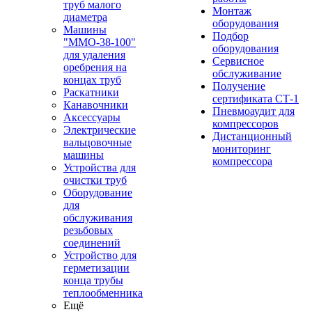
труб малого
Монтаж
диаметра
оборудования
Машины
Подбор
"ММО-38-100"
оборудования
для удаления
Сервисное
оребрения на
обслуживание
концах труб
Получение
Раскатники
сертификата СТ-1
Канавочники
Пневмоаудит для
Аксессуары
компрессоров
Электрические
Дистанционный
вальцовочные
мониторинг
машины
компрессора
Устройства для
очистки труб
Оборудование
для
обслуживания
резьбовых
соединений
Устройство для
герметизации
конца трубы
теплообменника
Ещё