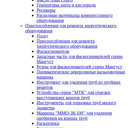
Генераторы азота и кислорода
Ресиверы
Расходные материалы компрессорного
оборудования
Приспособления для ремонта энергетического
оборудования
Назад
Приспособления для ремонта
энергетического оборудования
Фаскосниматели
Запасные части для фаскоснимателей серии
Мангуст
Резцы для фаскоснимателей серии Мангуст
Пневматические реверсивные вальцовочные
машины
Инструмент для удаления труб из трубных
решеток
Устройства серии "МТК" для отрезки
выступающих концов труб
Инструменты для торцовки труб малого
диаметра
Машины "ММО-38-100" для удаления
оребрения на концах труб
Раскатники