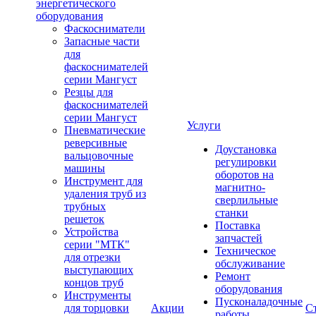
энергетического
оборудования
Фаскосниматели
Запасные части
для
фаскоснимателей
серии Мангуст
Резцы для
фаскоснимателей
серии Мангуст
Услуги
Пневматические
реверсивные
Доустановка
вальцовочные
регулировки
машины
оборотов на
Инструмент для
магнитно-
удаления труб из
сверлильные
трубных
станки
решеток
Поставка
Устройства
запчастей
серии "МТК"
Техническое
для отрезки
обслуживание
выступающих
Ремонт
концов труб
оборудования
Инструменты
Пусконаладочные
для торцовки
Акции
С
работы