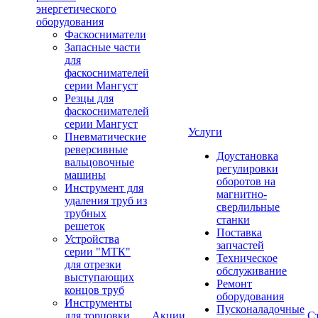
энергетического
оборудования
Фаскосниматели
Запасные части
для
фаскоснимателей
серии Мангуст
Резцы для
фаскоснимателей
серии Мангуст
Услуги
Пневматические
реверсивные
Доустановка
вальцовочные
регулировки
машины
оборотов на
Инструмент для
магнитно-
удаления труб из
сверлильные
трубных
станки
решеток
Поставка
Устройства
запчастей
серии "МТК"
Техническое
для отрезки
обслуживание
выступающих
Ремонт
концов труб
оборудования
Инструменты
Пусконаладочные
для торцовки
Акции
С