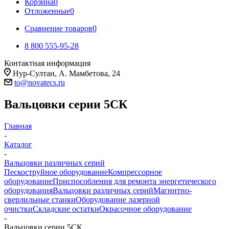
Корзина
0
Отложенные
0
Сравнение товаров
0
8 800 555-95-28
Контактная информация
Нур-Султан, А. Мамбетова, 24
to@novatecs.ru
Вальцовки серии 5СК
Главная
-
Каталог
-
Вальцовки различных серий
Пескоструйное оборудование
Компрессорное
оборудование
Приспособления для ремонта энергетического
оборудования
Вальцовки различных серий
Магнитно-
сверлильные станки
Оборудование лазерной
очистки
Складские остатки
Окрасочное оборудование
-
Вальцовки серии 5СК