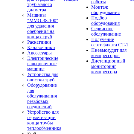
работы
труб малого
Монтаж
диаметра
оборудования
Машины
Подбор
"ММО-38-100"
оборудования
для удаления
Сервисное
оребрения на
обслуживание
концах труб
Получение
Раскатники
сертификата СТ-1
Канавочники
Пневмоаудит для
Аксессуары
компрессоров
Электрические
Дистанционный
вальцовочные
мониторинг
машины
компрессора
Устройства для
очистки труб
Оборудование
для
обслуживания
резьбовых
соединений
Устройство для
герметизации
конца трубы
теплообменника
Ещё