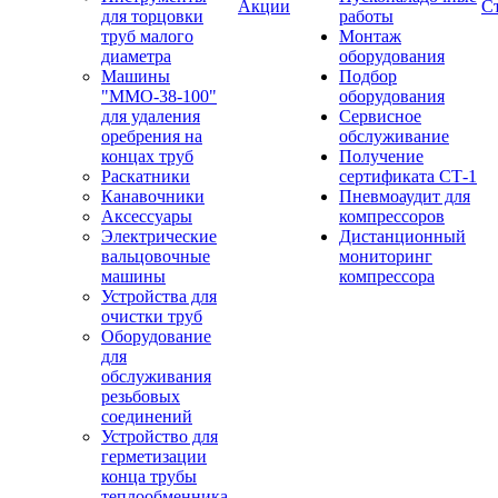
Акции
С
для торцовки
работы
труб малого
Монтаж
диаметра
оборудования
Машины
Подбор
"ММО-38-100"
оборудования
для удаления
Сервисное
оребрения на
обслуживание
концах труб
Получение
Раскатники
сертификата СТ-1
Канавочники
Пневмоаудит для
Аксессуары
компрессоров
Электрические
Дистанционный
вальцовочные
мониторинг
машины
компрессора
Устройства для
очистки труб
Оборудование
для
обслуживания
резьбовых
соединений
Устройство для
герметизации
конца трубы
теплообменника