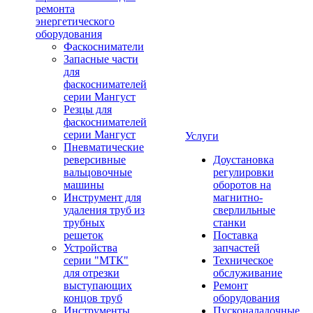
ремонта
энергетического
оборудования
Фаскосниматели
Запасные части
для
фаскоснимателей
серии Мангуст
Резцы для
фаскоснимателей
серии Мангуст
Услуги
Пневматические
реверсивные
Доустановка
вальцовочные
регулировки
машины
оборотов на
Инструмент для
магнитно-
удаления труб из
сверлильные
трубных
станки
решеток
Поставка
Устройства
запчастей
серии "МТК"
Техническое
для отрезки
обслуживание
выступающих
Ремонт
концов труб
оборудования
Инструменты
Пусконаладочные