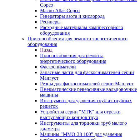
Copco
Масло Atlas Copco
Генераторы азота и кислорода
Ресиверы
Расходные материалы компрессорного
оборудования
Приспособления для ремонта энергетического
оборудования
Назад
Приспособления для ремонта
энергетического оборудования
Фаскосниматели
Запасные части для фаскоснимателей серии
Мангуст
Резцы для фаскоснимателей серии Мангуст
Пневматические реверсивные вальцовочные
машины
Инструмент для удаления труб из трубных
решеток
Устройства серии "МТК" для отрезки
выступающих концов труб
Инструменты для торцовки труб малого
диаметра
Машины "ММО-38-100" для удаления
оребрения на концах труб