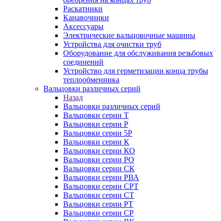
Раскатники
Канавочники
Аксессуары
Электрические вальцовочные машины
Устройства для очистки труб
Оборудование для обслуживания резьбовых
соединений
Устройство для герметизации конца трубы
теплообменника
Вальцовки различных серий
Назад
Вальцовки различных серий
Вальцовки серии Т
Вальцовки серии Р
Вальцовки серии 5Р
Вальцовки серии К
Вальцовки серии КО
Вальцовки серии РО
Вальцовки серии СК
Вальцовки серии РВА
Вальцовки серии СРТ
Вальцовки серии СТ
Вальцовки серии РТ
Вальцовки серии СР