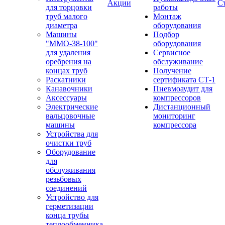
Акции
С
для торцовки
работы
труб малого
Монтаж
диаметра
оборудования
Машины
Подбор
"ММО-38-100"
оборудования
для удаления
Сервисное
оребрения на
обслуживание
концах труб
Получение
Раскатники
сертификата СТ-1
Канавочники
Пневмоаудит для
Аксессуары
компрессоров
Электрические
Дистанционный
вальцовочные
мониторинг
машины
компрессора
Устройства для
очистки труб
Оборудование
для
обслуживания
резьбовых
соединений
Устройство для
герметизации
конца трубы
теплообменника