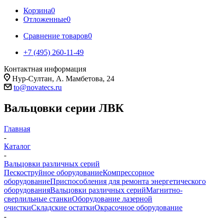
Корзина
0
Отложенные
0
Сравнение товаров
0
+7 (495) 260-11-49
Контактная информация
Нур-Султан, А. Мамбетова, 24
to@novatecs.ru
Вальцовки серии ЛВК
Главная
-
Каталог
-
Вальцовки различных серий
Пескоструйное оборудование
Компрессорное
оборудование
Приспособления для ремонта энергетического
оборудования
Вальцовки различных серий
Магнитно-
сверлильные станки
Оборудование лазерной
очистки
Складские остатки
Окрасочное оборудование
-