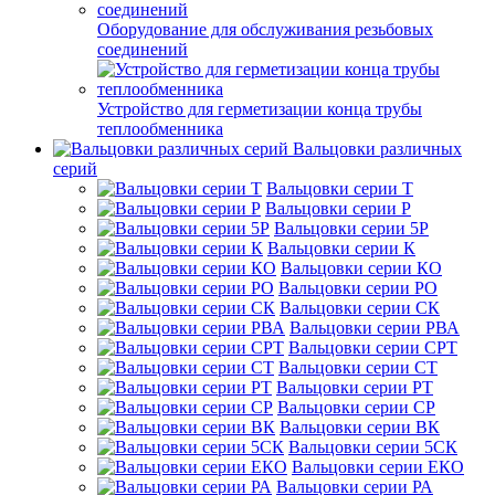
Оборудование для обслуживания резьбовых
соединений
Устройство для герметизации конца трубы
теплообменника
Вальцовки различных
серий
Вальцовки серии Т
Вальцовки серии Р
Вальцовки серии 5Р
Вальцовки серии К
Вальцовки серии КО
Вальцовки серии РО
Вальцовки серии СК
Вальцовки серии РВА
Вальцовки серии СРТ
Вальцовки серии СТ
Вальцовки серии РТ
Вальцовки серии СР
Вальцовки серии ВК
Вальцовки серии 5СК
Вальцовки серии ЕКО
Вальцовки серии РА