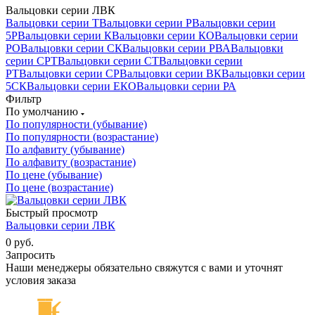
Вальцовки серии ЛВК
Вальцовки серии Т
Вальцовки серии Р
Вальцовки серии
5Р
Вальцовки серии К
Вальцовки серии КО
Вальцовки серии
РО
Вальцовки серии СК
Вальцовки серии РВА
Вальцовки
серии СРТ
Вальцовки серии СТ
Вальцовки серии
РТ
Вальцовки серии СР
Вальцовки серии ВК
Вальцовки серии
5СК
Вальцовки серии ЕКО
Вальцовки серии РА
Фильтр
По умолчанию
По популярности (убывание)
По популярности (возрастание)
По алфавиту (убывание)
По алфавиту (возрастание)
По цене (убывание)
По цене (возрастание)
Быстрый просмотр
Вальцовки серии ЛВК
0 руб.
Запросить
Наши менеджеры обязательно свяжутся с вами и уточнят
условия заказа