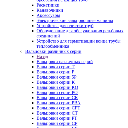
Раскатники
Канавочники
Аксессуары
Электрические вальцовочные машины
Устройства для очистки труб
Оборудование для обслуживания резьбовых
соединений
Устройство для герметизации конца трубы
теплообменника
Вальцовки различных серий
Назад
Вальцовки различных серий
Вальцовки серии Т
Вальцовки серии Р
Вальцовки серии 5Р
Вальцовки серии К
Вальцовки серии КО
Вальцовки серии РО
Вальцовки серии СК
Вальцовки серии РВА
Вальцовки серии СРТ
Вальцовки серии СТ
Вальцовки серии РТ
Вальцовки серии СР