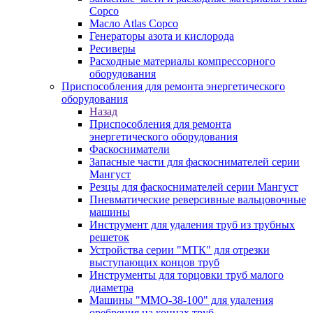
Copco
Масло Atlas Copco
Генераторы азота и кислорода
Ресиверы
Расходные материалы компрессорного
оборудования
Приспособления для ремонта энергетического
оборудования
Назад
Приспособления для ремонта
энергетического оборудования
Фаскосниматели
Запасные части для фаскоснимателей серии
Мангуст
Резцы для фаскоснимателей серии Мангуст
Пневматические реверсивные вальцовочные
машины
Инструмент для удаления труб из трубных
решеток
Устройства серии "МТК" для отрезки
выступающих концов труб
Инструменты для торцовки труб малого
диаметра
Машины "ММО-38-100" для удаления
оребрения на концах труб