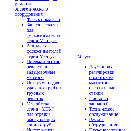
ремонта
энергетического
оборудования
Фаскосниматели
Запасные части
для
фаскоснимателей
серии Мангуст
Резцы для
фаскоснимателей
серии Мангуст
Услуги
Пневматические
реверсивные
Доустановка
вальцовочные
регулировки
машины
оборотов на
Инструмент для
магнитно-
удаления труб из
сверлильные
трубных
станки
решеток
Поставка
Устройства
запчастей
серии "МТК"
Техническое
для отрезки
обслуживание
выступающих
Ремонт
концов труб
оборудования
Инструменты
Пусконаладочные