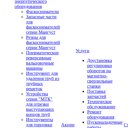
энергетического
оборудования
Фаскосниматели
Запасные части
для
фаскоснимателей
серии Мангуст
Резцы для
фаскоснимателей
серии Мангуст
Услуги
Пневматические
реверсивные
Доустановка
вальцовочные
регулировки
машины
оборотов на
Инструмент для
магнитно-
удаления труб из
сверлильные
трубных
станки
решеток
Поставка
Устройства
запчастей
серии "МТК"
Техническое
для отрезки
обслуживание
выступающих
Ремонт
концов труб
оборудования
Инструменты
Пусконаладочные
для торцовки
Акции
С
работы