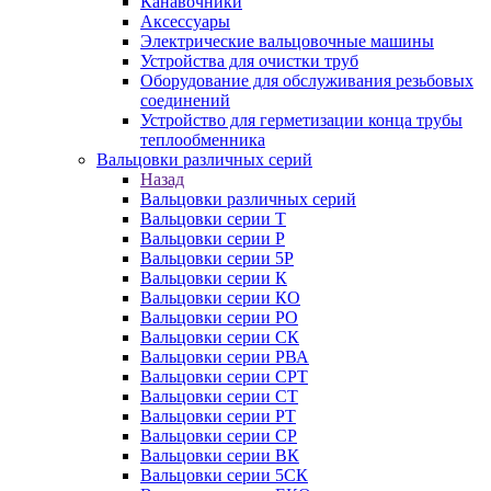
Канавочники
Аксессуары
Электрические вальцовочные машины
Устройства для очистки труб
Оборудование для обслуживания резьбовых
соединений
Устройство для герметизации конца трубы
теплообменника
Вальцовки различных серий
Назад
Вальцовки различных серий
Вальцовки серии Т
Вальцовки серии Р
Вальцовки серии 5Р
Вальцовки серии К
Вальцовки серии КО
Вальцовки серии РО
Вальцовки серии СК
Вальцовки серии РВА
Вальцовки серии СРТ
Вальцовки серии СТ
Вальцовки серии РТ
Вальцовки серии СР
Вальцовки серии ВК
Вальцовки серии 5СК