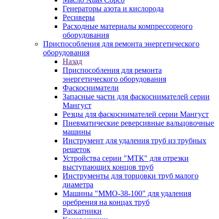
Генераторы азота и кислорода
Ресиверы
Расходные материалы компрессорного
оборудования
Приспособления для ремонта энергетического
оборудования
Назад
Приспособления для ремонта
энергетического оборудования
Фаскосниматели
Запасные части для фаскоснимателей серии
Мангуст
Резцы для фаскоснимателей серии Мангуст
Пневматические реверсивные вальцовочные
машины
Инструмент для удаления труб из трубных
решеток
Устройства серии "МТК" для отрезки
выступающих концов труб
Инструменты для торцовки труб малого
диаметра
Машины "ММО-38-100" для удаления
оребрения на концах труб
Раскатники