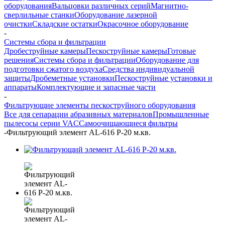
оборудования
Вальцовки различных серий
Магнитно-
сверлильные станки
Оборудование лазерной
очистки
Складские остатки
Окрасочное оборудование
-
Системы сбора и фильтрации
Дробеструйные камеры
Пескоструйные камеры
Готовые
решения
Системы сбора и фильтрации
Оборудование для
подготовки сжатого воздуха
Средства индивидуальной
защиты
Дробеметные установки
Пескоструйные установки и
аппараты
Комплектующие и запасные части
-
Фильтрующие элементы пескоструйного оборудования
Все для сепарации абразивных материалов
Промышленные
пылесосы серии VAC
Самоочищающиеся фильтры
-
Фильтрующий элемент AL-616 P-20 м.кв.