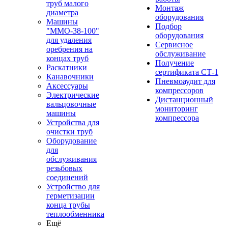
труб малого
Монтаж
диаметра
оборудования
Машины
Подбор
"ММО-38-100"
оборудования
для удаления
Сервисное
оребрения на
обслуживание
концах труб
Получение
Раскатники
сертификата СТ-1
Канавочники
Пневмоаудит для
Аксессуары
компрессоров
Электрические
Дистанционный
вальцовочные
мониторинг
машины
компрессора
Устройства для
очистки труб
Оборудование
для
обслуживания
резьбовых
соединений
Устройство для
герметизации
конца трубы
теплообменника
Ещё